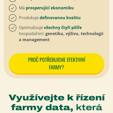
Má
prosperující
ekonomiku
Produkuje
definovanou kvalitu
Optimalizuje
všechny čtyři pilíře
hospodaření:
genetiku, výživu, technologii
a management
PROČ POTŘEBUJEME EFEKTIVNÍ
FARMY?
Využívejte k řízení
farmy data,
která