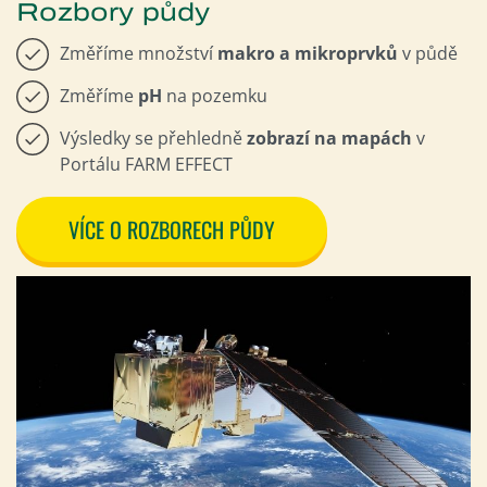
Rozbory půdy
Změříme množství
makro a mikroprvků
v půdě
Změříme
pH
na pozemku
Výsledky se přehledně
zobrazí na mapách
v
Portálu FARM EFFECT
VÍCE O ROZBORECH PŮDY