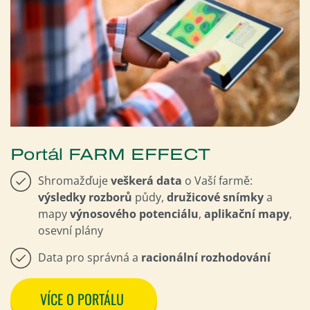
Portál FARM EFFECT
Shromažďuje
veškerá data
o Vaší farmě:
výsledky rozborů
půdy,
družicové snímky
a
mapy
výnosového p
otenciálu
,
aplikační mapy
,
osevní plány
Data pro správná a
racionální rozhodování
VÍCE O PORTÁLU