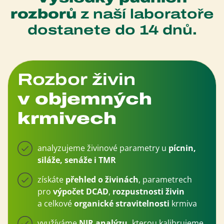
rozborů
z naší laboratoře
dostanete do 14 dnů.
Rozbor živin
v objemných
krmivech
analyzujeme živinové parametry u
pícnin,
siláže, senáže i TMR
získáte
přehled o živinách
, parametrech
pro
výpočet DCAD
,
rozpustnosti živin
a celkové
organické stravitelnosti
krmiva
využíváme
NIR analýzu,
kterou kalibrujeme