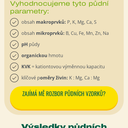
Vyhodnocujeme tyto půdní
parametry:
obsah
makroprvků:
P, K, Mg, Ca, S
obsah
mikroprvků:
B, Cu, Fe, Mn, Zn, Na
pH
půdy
organickou
hmotu
KVK
= kationtovou výměnnou kapacitu
klíčové p
oměry živin:
K : Mg, Ca : Mg
ZAJÍMÁ MĚ ROZBOR PŮDNÍCH VZORKŮ?
Výsledky půdních