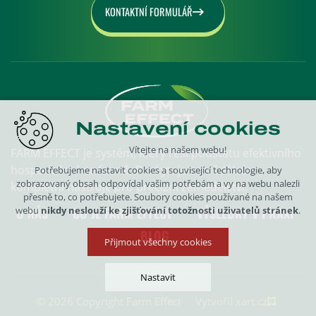
KONTAKTNÍ FORMULÁŘ
Nastavení cookies
Vítejte na našem webu!
FARM EFFECT je systém, který řeší podstatu efektivního
hospodaření na farmě. Poskytuje zemědělcům
Potřebujeme nastavit cookies a související technologie, aby
zobrazovaný obsah odpovídal vašim potřebám a vy na webu nalezli
kompletní nástroje pro precizní zemědělství.
přesně to, co potřebujete. Soubory cookies používané na našem
webu
nikdy neslouží ke zjišťování totožnosti uživatelů stránek
.
O NÁS
CO JE FARM EFFECT
VÝSLEDKY V PRAXI
BLOG
Přijmout všechny cookies
Nastavit
© 2026 Copyright Farm Effect
Vytvořil xart.cz