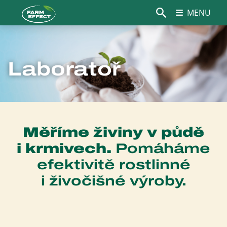
MENU
Laboratoř
Měříme živiny v půdě
i krmivech.
Pomáháme
efektivitě rostlinné
i živočišné výroby.