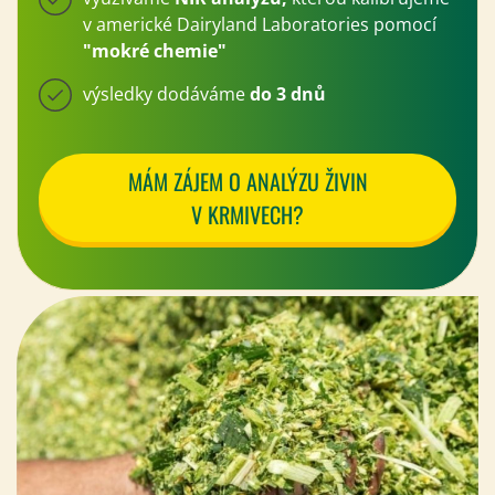
v americké Dairyland Laboratories pomocí
"mokré chemie"
výsledky dodáváme
do 3 dnů
MÁM ZÁJEM O ANALÝZU ŽIVIN
V KRMIVECH?